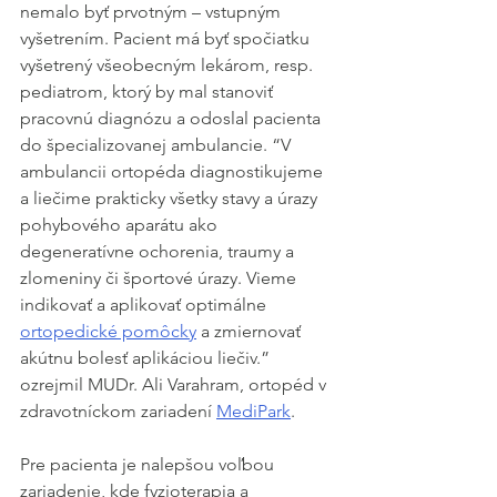
nemalo byť prvotným – vstupným 
vyšetrením. Pacient má byť spočiatku 
vyšetrený všeobecným lekárom, resp. 
pediatrom, ktorý by mal stanoviť 
pracovnú diagnózu a odoslal pacienta 
do špecializovanej ambulancie. “V 
ambulancii ortopéda diagnostikujeme 
a liečime prakticky všetky stavy a úrazy 
pohybového aparátu ako 
degeneratívne ochorenia, traumy a 
zlomeniny či športové úrazy. Vieme 
indikovať a aplikovať optimálne 
ortopedické pomôcky
 a zmiernovať 
akútnu bolesť aplikáciou liečiv.” 
ozrejmil MUDr. Ali Varahram, ortopéd v 
zdravotníckom zariadení 
MediPark
.
Pre pacienta je nalepšou voľbou 
zariadenie, kde fyzioterapia a 