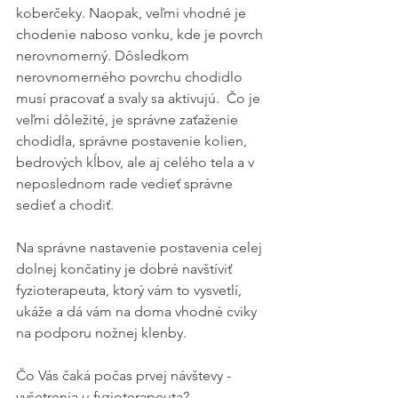
koberčeky. Naopak, veľmi vhodné je 
chodenie naboso vonku, kde je povrch 
nerovnomerný. Dôsledkom 
nerovnomerného povrchu chodidlo 
musí pracovať a svaly sa aktivujú.  Čo je 
veľmi dôležité, je správne zaťaženie 
chodidla, správne postavenie kolien, 
bedrových kĺbov, ale aj celého tela a v 
neposlednom rade vedieť správne 
sedieť a chodiť. 
Na správne nastavenie postavenia celej 
dolnej končatiny je dobré navštíviť 
fyzioterapeuta, ktorý vám to vysvetlí, 
ukáže a dá vám na doma vhodné cviky 
na podporu nožnej klenby.
Čo Vás čaká počas prvej návštevy - 
vyšetrenia u fyzioterapeuta? 