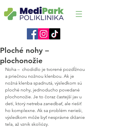
Ploché nohy –
plochonožie
Noha –  chodidlo je tvorené pozdĺžnou 
a priečnou nožnou klenbou. Ak je 
nožná klenba spadnutá, výsledkom sú 
ploché nohy, jednoducho povedané 
plochonožie. Je to čoraz častejší jav u 
detí, ktorý netreba zanedbať, ale riešiť 
ho komplexne. Ak sa problém nerieši, 
výsledkom môže byť nesprávne držanie 
tela, až vznik skoliózy. 