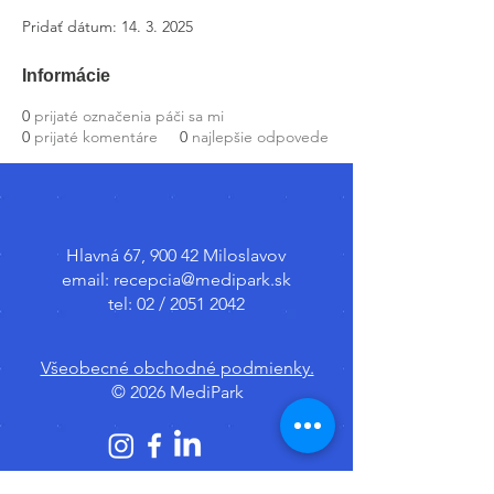
Pridať dátum: 14. 3. 2025
Informácie
0
prijaté označenia páči sa mi
0
prijaté komentáre
0
najlepšie odpovede
Hlavná 67, 900 42 Miloslavov
email:
recepcia@medipark.sk
tel: 02 /
2051 2042
Všeobecné obchodné podmienky.
© 2026 MediPark