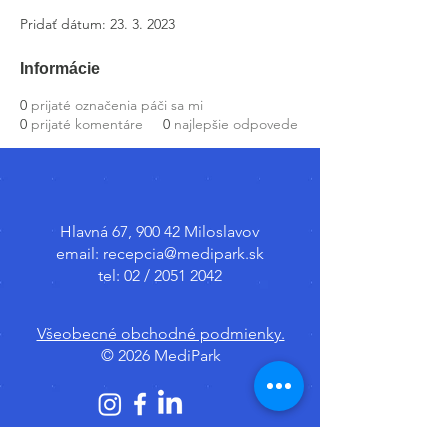
Pridať dátum: 23. 3. 2023
Informácie
0
prijaté označenia páči sa mi
0
prijaté komentáre
0
najlepšie odpovede
Hlavná 67, 900 42 Miloslavov
email:
recepcia@medipark.sk
tel: 02 /
2051 2042
Všeobecné obchodné podmienky.
© 2026 MediPark