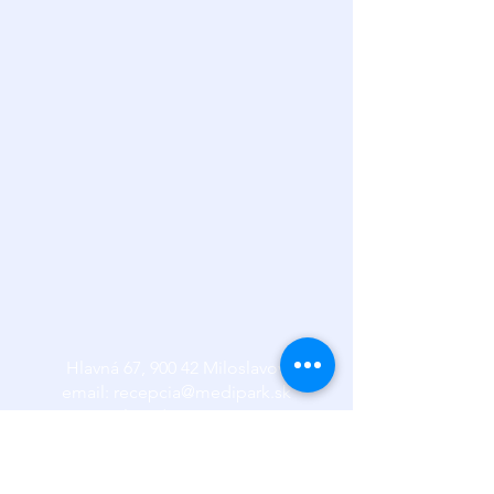
Hlavná 67, 900 42 Miloslavov
email:
recepcia@medipark.sk
tel: 02 /
2051 2042
Všeobecné obchodné podmienky.