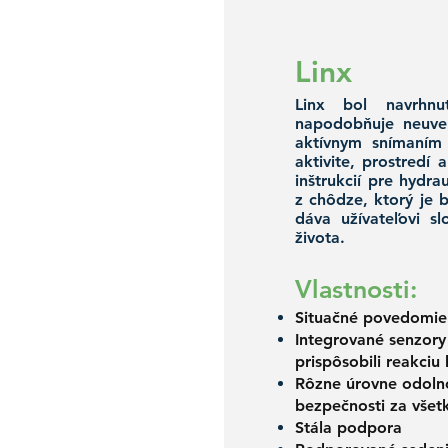
Linx
Linx bol navrhnu
napodobňuje neuver
aktívnym snímaním
aktivite, prostredí
inštrukcií pre hydr
z chôdze, ktorý je 
dáva užívateľovi s
života.
Vlastnosti:
Situačné povedomie
Integrované senzory
prispôsobili reakciu
Rôzne úrovne odolno
bezpečnosti za všetk
Stála podpora