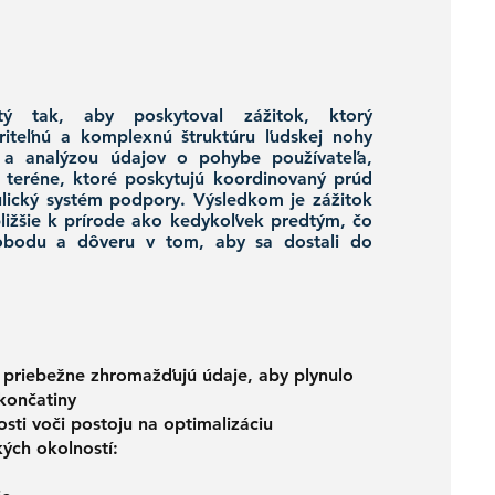
tý tak, aby poskytoval zážitok, ktorý
iteľnú a komplexnú štruktúru ľudskej nohy
 a analýzou údajov o pohybe používateľa,
 a teréne, ktoré poskytujú koordinovaný prúd
aulický systém podpory. Výsledkom je zážitok
bližšie k prírode ako kedykoľvek predtým, čo
lobodu a dôveru v tom, aby sa dostali do
 priebežne zhromažďujú údaje, aby plynulo
 končatiny
sti voči postoju na optimalizáciu
ých okolností: