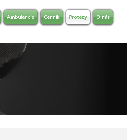
Ambulancie
Cenník
Protézy
O nás