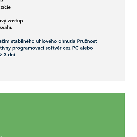
ie
cie​​
ový zostup
 svahu
režim stabilného uhlového ohnutia Pružnosť
itívny programovací softvér cez PC alebo
ž 3 dni