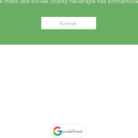
k máte aké koľvek otázky neváhajte nás kontaktova
Kontak
Hlavná 67, 900 42 Miloslavov
email:
recepcia@medipark.sk
tel: 02 / 2051 2042
undefined