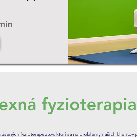
rmín
xná fyzioterapia
skúsených fyzioterapeutov, ktorí sa na problémy našich klientov 