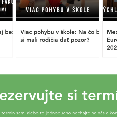
aj bez
Viac pohybu v škole: Na čo by
Med
si mali rodičia dať pozor?
Eur
202
ezervujte si term
i termín sami alebo to jednoducho nechajte na nás a kon