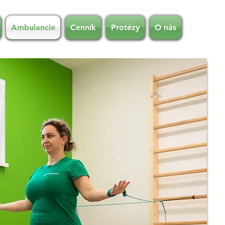
Ambulancie
Cenník
Protézy
O nás