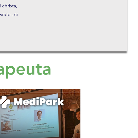
 chrbta,
rate , či
rapeuta