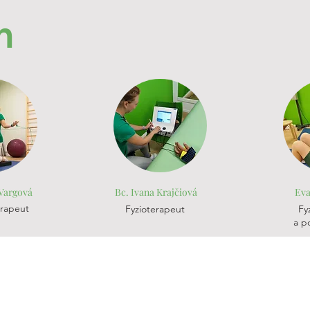
m
 Vargová
Bc. Ivana Krajčiová
Eva
erapeut
Fyzioterapeut
Fy
a p
Hlavná 67, 900 42 Miloslavov
email:
recepcia@medipark.sk