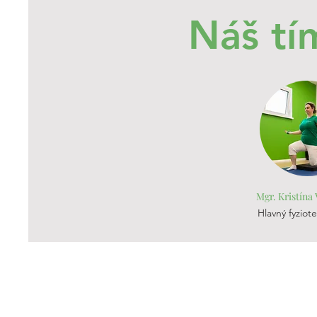
Náš tí
Mgr. Kristína
Hlavný fyziot