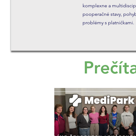
komplexne a multidiscipl
pooperačné stavy, pohybo
problémy s platničkami.
Prečít