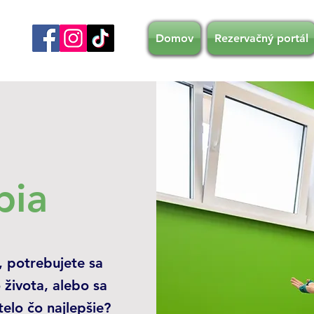
Domov
Rezervačný portál
pia
, potrebujete sa
 života, alebo sa
telo čo najlepšie?