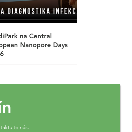
iPark na Central
opean Nanopore Days
6
ín
taktujte nás.