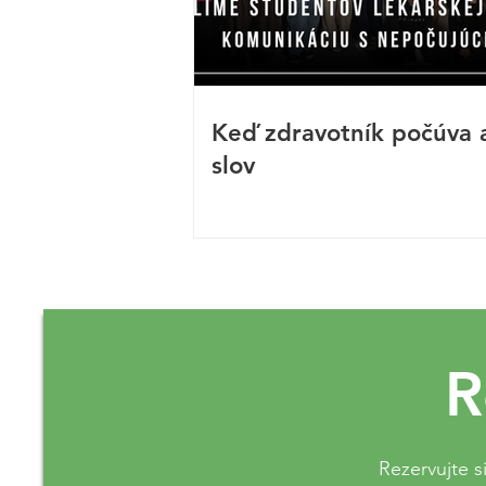
Keď zdravotník počúva 
slov
R
Rezervujte s