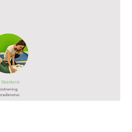
 Mareková
ziotrening
oradenstvo