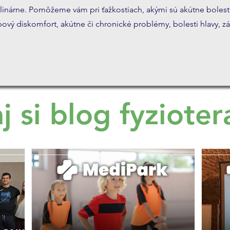
inárne. Pomôžeme vám pri ťažkostiach, akými sú akútne bolesti
vý diskomfort, akútne či chronické problémy, bolesti hlavy, záv
aj si blog fyziote