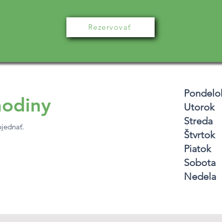
Rezervovať
Pondelo
hodiny
Utorok
0
Streda
0
bjednať.
Štvrtok
0
Piatok
0
Sobota
Nedela