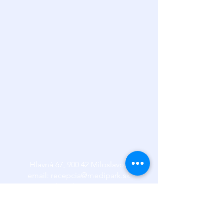
Hlavná 67, 900 42 Miloslavov
email:
recepcia@medipark.sk
tel: 02 /
2051 2042
Všeobecné obchodné podmienky.