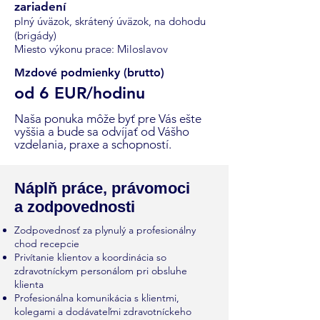
zariadení
plný úväzok, skrátený úväzok, na dohodu
(brigády)
Miesto výkonu prace: Miloslavov
Mzdové podmienky (brutto)
od 6
EUR/hodinu
Naša ponuka môže byť pre Vás ešte
vyššia a bude sa odvíjať od Vášho
vzdelania, praxe a schopností.
Náplň práce, právomoci
a zodpovednosti
Zodpovednosť za plynulý a profesionálny
chod recepcie
Privítanie klientov a koordinácia so
zdravotníckym personálom pri obsluhe
klienta
Profesionálna komunikácia s klientmi,
kolegami a dodávateľmi zdravotníckeho