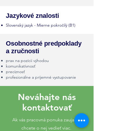
Jazykové znalosti
Slovenský jazyk - Mierne pokročilý (B1)
Osobnostné predpoklady
a zručnosti
prax na pozícii výhodou
komunikatívnosť
precíznosť
profesionálne a príjemné vystupovanie
Neváhajte nás
kontaktovať
Ak vás pracovná ponuka zaujala a
chcete o nej vedieť viac.