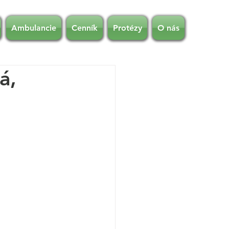
Ambulancie
Cenník
Protézy
O nás
á,