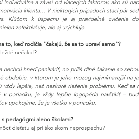
i individuálna a závisí od viacerých faktorov, ako sú nap
 motivácia klienta… V niektorých prípadoch stačí pár sede
s. Kľúčom k úspechu je aj pravidelné cvičenie dom
ielen zefektívňuje, ale aj urýchľuje.
na to, keď rodičia "čakajú, že sa to upraví samo"?
ležité nečakať?
 nechcú hneď panikáriť, no príliš dlhé čakanie so sebou n
té obdobie, v ktorom je jeho mozog najvnímavejší na jaz
sú vždy lepšie, než neskoré riešenie problému. Keď sa 
 v poriadku, je vždy lepšie logopéda navštíviť – buď 
ov upokojíme, že je všetko v poriadku.
aj s pedagógmi alebo školami?
cť dieťaťu aj pri školskom neprospechu?