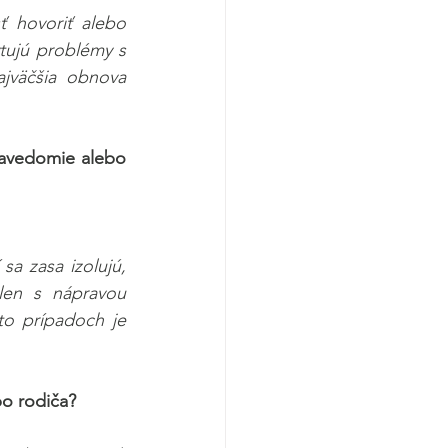
 hovoriť alebo 
ytujú problémy s 
jväčšia obnova 
bavedomie alebo 
 zasa izolujú, 
en s nápravou 
o prípadoch je 
bo rodiča?