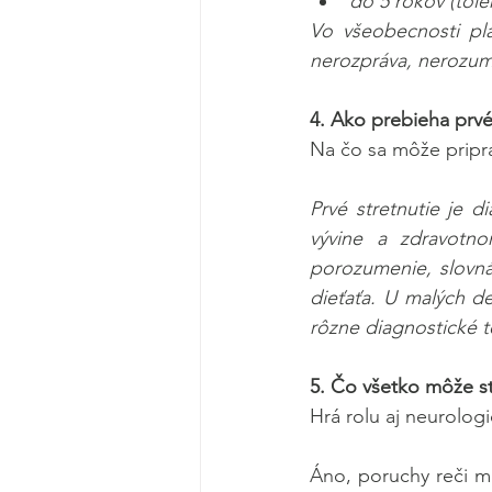
do 5 rokov (toler
Vo všeobecnosti pla
nerozpráva, nerozumi
4. Ako prebieha prv
Na čo sa môže pripra
Prvé stretnutie je 
vývine a zdravotno
porozumenie, slovná
dieťaťa. U malých de
rôzne diagnostické te
5. Čo všetko môže st
Hrá rolu aj neurologi
Áno, poruchy reči ma