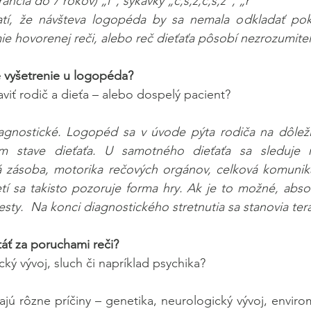
ancia do 7 rokov) „l“, sykavky „c,s,z,č,š,ž“, „r“
tí, že návšteva logopéda by sa nemala odkladať poki
e hovorenej reči, alebo reč dieťaťa pôsobí nezrozumite
é vyšetrenie u logopéda?
viť rodič a dieťa – alebo dospelý pacient?
diagnostické. Logopéd sa v úvode pýta rodiča na dôleži
m stave dieťaťa. U samotného dieťaťa sa sleduje re
 zásoba, motorika rečových orgánov, celková komunik
tí sa takisto pozoruje forma hry. Ak je to možné, absol
sty.  Na konci diagnostického stretnutia sa stanovia ter
áť za poruchami reči?
cký vývoj, sluch či napríklad psychika?
jú rôzne príčiny – genetika, neurologický vývoj, envirom