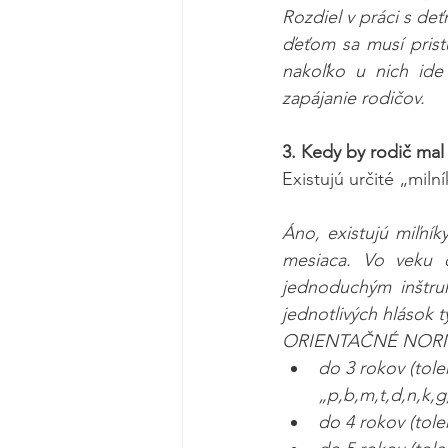
Rozdiel v práci s de
ďeťom sa musí pristu
nakoľko u nich ide 
zapájanie rodičov.
3. Kedy by rodič mal
Existujú určité „miln
Áno, existujú miľníky
mesiaca. Vo veku d
jednoduchým inštruk
jednotlivých hlások 
ORIENTAČNÉ NORM
do 3 rokov (tole
„p,b,m,t,d,n,k,g
do 4 rokov (tole