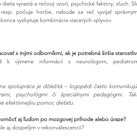
 dieťa vyrastá a rečový vzor), psychické faktory, sluch. Sl
 resp. počuje horšie, nebude sa reč vyvíjať správn
okonca vyskytuje kombinácia viacerých vplyvov.
covať s inými odborníkmi, ak je potrebná širšia starostli
ad k výmene informácií s neurológom, pediatro
rna spolupráca je dôležitá – logopédi často komunikujú
trami, psychológmi či špeciálnymi pedagógmi. Tak
je efektívnejšiu pomoc dieťaťu.
pomôcť aj ľuďom po mozgovej príhode alebo úraze?
le aj dospelým v rekonvalescencii?