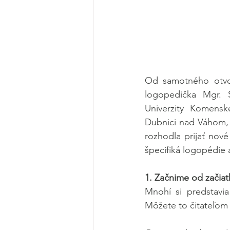
Od samotného otvore
logopedička Mgr. S
Univerzity Komensk
Dubnici nad Váhom, 
rozhodla prijať nové
špecifiká logopédie 
1. Začnime od začiat
Mnohí si predstavia
Môžete to čitateľom p