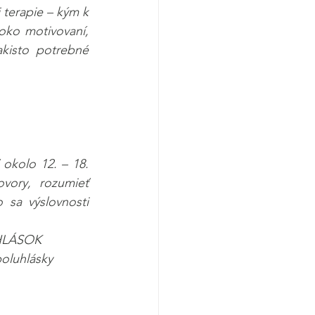
terapie – kým k 
oko motivovaní, 
kisto potrebné 
 okolo 12. – 18. 
ory, rozumieť 
sa výslovnosti 
HLÁSOK
oluhlásky 