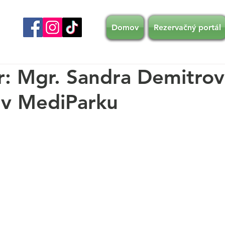
Domov
Rezervačný portál
: Mgr. Sandra Demitrov
 v MediParku