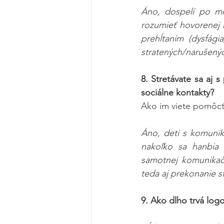
Áno, dospelí po mo
rozumieť hovorenej re
prehĺtaním (dysfági
stratených/narušenýc
8. Stretávate sa aj 
sociálne kontakty?
Ako im viete pomôc
Áno, deti s komunik
nakoľko sa hanbia 
samotnej komunikačn
teda aj prekonanie s
9. Ako dlho trvá log