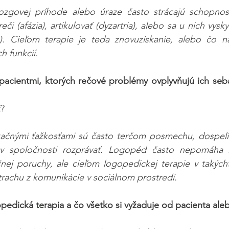
zgovej príhode alebo úraze často strácajú schopnosť
či (afázia), artikulovať (dyzartria), alebo sa u nich vysk
a). Cieľom terapie je teda znovuzískanie, alebo čo na
h funkcií.
s pacientmi, ktorých rečové problémy ovplyvňujú ich se
ť?
ačnými ťažkosťami sú často terčom posmechu, dospelí sa
v spoločnosti rozprávať. Logopéd často nepomáha l
ej poruchy, ale cieľom logopedickej terapie v takýcht
trachu z komunikácie v sociálnom prostredí.
opedická terapia a čo všetko si vyžaduje od pacienta ale