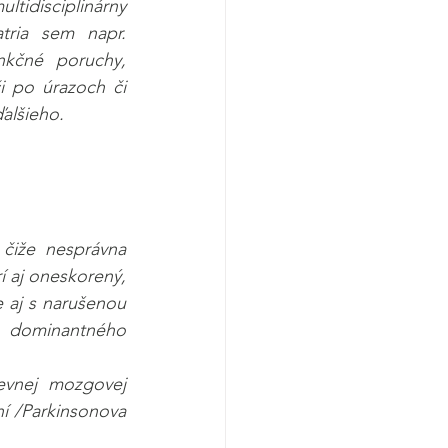
tidisciplinárny 
ria sem napr. 
nkčné poruchy, 
i po úrazoch či 
alšieho.
 čiže nesprávna 
 aj oneskorený, 
e aj s narušenou 
dominantného 
vnej mozgovej 
 /Parkinsonova 