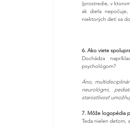
(prostredie, v ktorom
ak dieťa nepočuje,
niektorých detí sa d
6. Ako viete spolupra
Dochádza napríkl
psychológom?
Áno, multidiscipliná
neurológmi, pedia
starostlivosť umožňu
7. Môže logopédia 
Teda nielen deťom, a