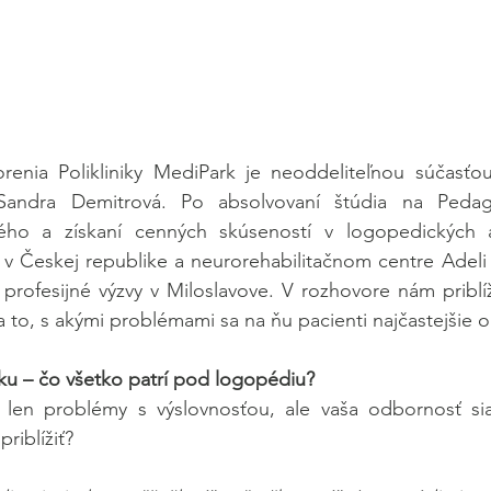
nia Polikliniky MediPark je neoddeliteľnou súčasťou
andra Demitrová. Po absolvovaní štúdia na Pedagog
ého a získaní cenných skúseností v logopedických a
v Českej republike a neurorehabilitačnom centre Adeli 
 profesijné výzvy v Miloslavove. V rozhovore nám priblíži
a to, s akými problémami sa na ňu pacienti najčastejšie o
ku – čo všetko patrí pod logopédiu?
 len problémy s výslovnosťou, ale vaša odbornosť siah
riblížiť?