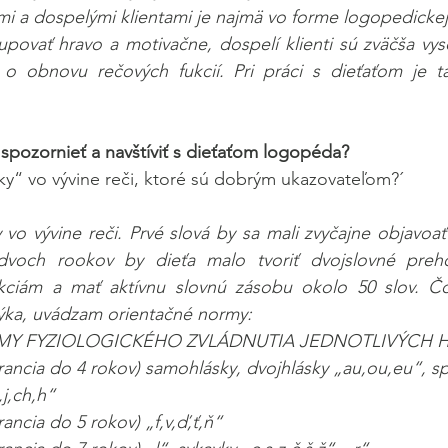
ťmi a dospelými klientami je najmä vo forme logopedickej 
povať hravo a motivačne, dospelí klienti sú zväčša vys
o obnovu rečových fukcií. Pri práci s dieťaťom je ta
 spozornieť a navštíviť s dieťaťom logopéda?
íky“ vo vývine reči, ktoré sú dobrým ukazovateľom?´
 vo vývine reči. Prvé slová by sa mali zvyčajne objavoať
voch rookov by dieťa malo tvoriť dvojslovné prehov
ciám a mať aktívnu slovnú zásobu okolo 50 slov. Čo 
týka, uvádzam orientačné normy:
Y FYZIOLOGICKÉHO ZVLÁDNUTIA JEDNOTLIVÝCH 
rancia do 4 rokov) samohlásky, dvojhlásky „au,ou,eu“, sp
,j,ch,h“
rancia do 5 rokov) „f,v,ď,ť,ň“