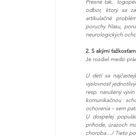
Presne tak,  logopéd
odbor, ktorý sa z
artikulačné problé
poruchy hlasu, poruc
neurologických ochor
2. S akými ťažkosťami
Je rozdiel medzi prá
U detí sa najčastejš
výslovnosť jednotliv
resp. narušený vývin 
komunikačnou sch
ochorenia – sem patr
U dospelej populá
príhode, úrazoch mo
choroba…/ Tieto poru