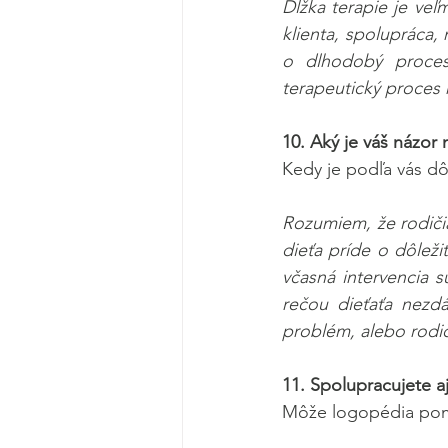
Dĺžka terapie je veľm
klienta, spolupráca,
o dlhodobý proces
terapeutický proces n
10. Aký je váš názor 
Kedy je podľa vás dô
Rozumiem, že rodičia
dieťa príde o dôleži
včasná intervencia 
rečou dieťaťa nezdá
problém, alebo rodič
11. Spolupracujete 
Môže logopédia pomô