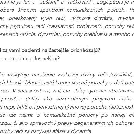
ia nie je len o “šušlaní” a “račkovaní”. Logopédia je mul
aoberá širokým spektrom komunikačných porúch. Pat
my, oneskorený vývin reči, vývinová dysfázia, myofu
hy plynulosti reči /zajakavosť, brblavosť/, poruchy reč
eniach /afázia, dyzartria/, poruchy prehĺtania a mnoho ď
 za vami pacienti najčastejšie prichádzajú?
cou s deťmi a dospelými?
ie vyskytuje narušenie zvukovej roviny reči /dyslália/,
ých hlások. Medzi časté komunikačné poruchy u detí patrí
reči. V súčasnosti sa, žiaľ, čím ďalej, tým viac stretávam
opnosťou (NKS) ako sekundárnym prejavom iného 
í napr. NKS pri pervazívnej vývinovej poruche (autizmus)
cie ide najmä o komunikačné poruchy po náhlej cie
zgu, či ako sprievodný prejav degeneratívnych ochorení
chy reči sa nazývajú afázia a dyzartria.