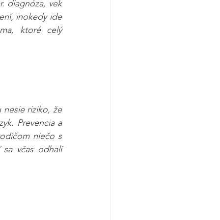
r. diagnóza, vek 
ní, inokedy ide 
a, ktoré celý 
esie riziko, že 
yk. Prevencia a 
rodičom niečo s 
sa včas odhalí 