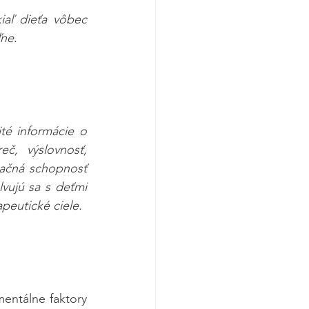
aľ dieťa vôbec 
ľne.
té informácie o 
č, výslovnosť, 
ačná schopnosť 
vujú sa s deťmi 
apeutické ciele.
entálne faktory 