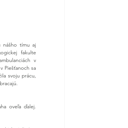
 nášho tímu aj 
ickej fakulte 
mbulanciách v 
v Piešťanoch sa 
la svoju prácu, 
bracajú.
a oveľa ďalej. 