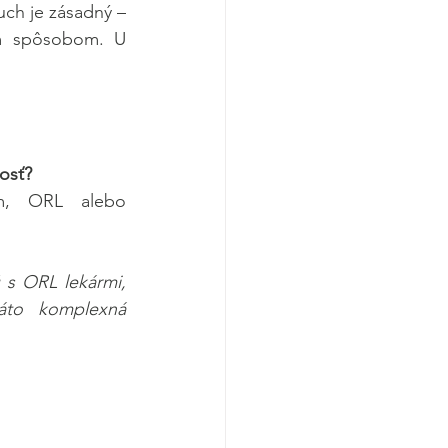
uch je zásadný – 
ym spôsobom. U 
vosť?
m, ORL alebo 
 s ORL lekármi, 
áto komplexná 