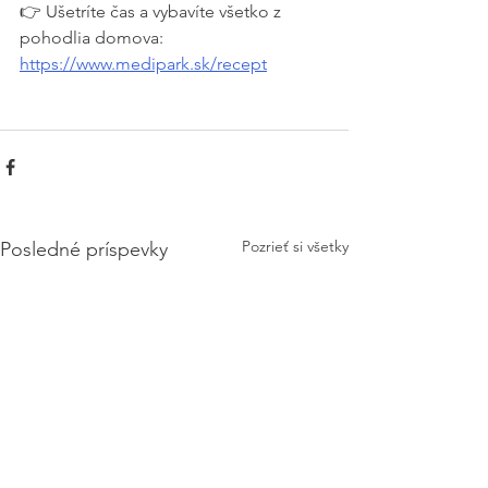
👉 Ušetríte čas a vybavíte všetko z 
pohodlia domova: 
https://www.medipark.sk/recept
Pozrieť si všetky
Posledné príspevky