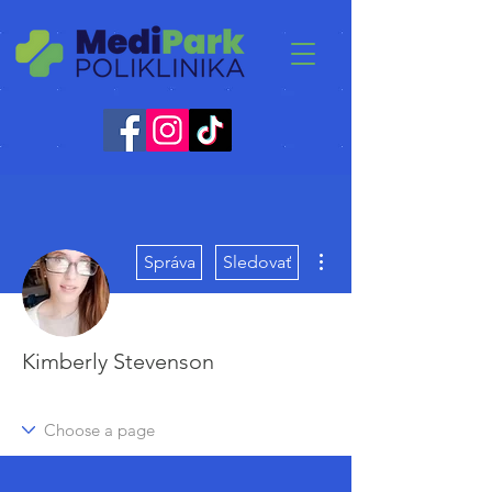
Ďalšie akcie
Správa
Sledovať
Kimberly Stevenson