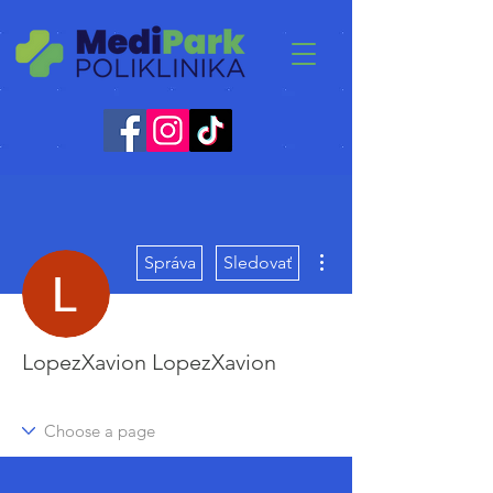
Ďalšie akcie
Správa
Sledovať
LopezXavion LopezXavion