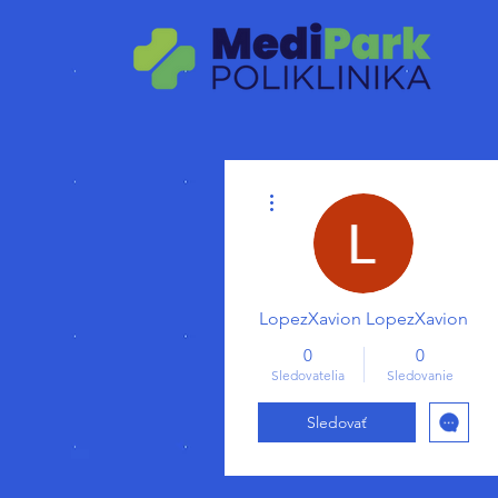
Ďalšie akcie
LopezXavion LopezXavion
0
0
Sledovatelia
Sledovanie
Sledovať