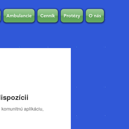
Ambulancie
Cenník
Protézy
O nás
ispozícii
 komunitnú aplikáciu,