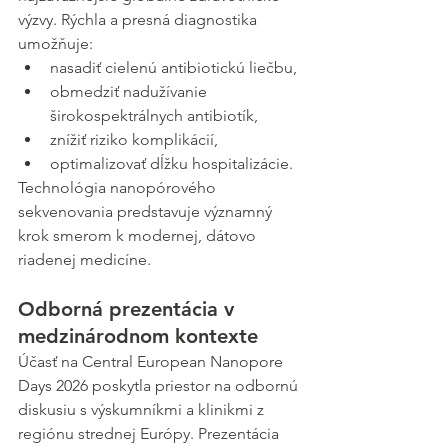
výzvy. Rýchla a presná diagnostika 
umožňuje:
nasadiť cielenú antibiotickú liečbu,
obmedziť nadužívanie 
širokospektrálnych antibiotík,
znížiť riziko komplikácií,
optimalizovať dĺžku hospitalizácie.
Technológia nanopórového 
sekvenovania predstavuje významný 
krok smerom k modernej, dátovo 
riadenej medicíne.
Odborná prezentácia v 
medzinárodnom kontexte
Účasť na Central European Nanopore 
Days 2026 poskytla priestor na odbornú 
diskusiu s výskumníkmi a klinikmi z 
regiónu strednej Európy. Prezentácia 