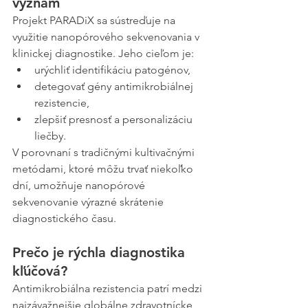
význam
Projekt PARADiX sa sústreďuje na 
využitie nanopórového sekvenovania v 
klinickej diagnostike. Jeho cieľom je:
urýchliť identifikáciu patogénov,
detegovať gény antimikrobiálnej 
rezistencie,
zlepšiť presnosť a personalizáciu 
liečby.
V porovnaní s tradičnými kultivačnými 
metódami, ktoré môžu trvať niekoľko 
dní, umožňuje nanopórové 
sekvenovanie výrazné skrátenie 
diagnostického času.
Prečo je rýchla diagnostika 
kľúčová?
Antimikrobiálna rezistencia patrí medzi 
najzávažnejšie globálne zdravotnícke 