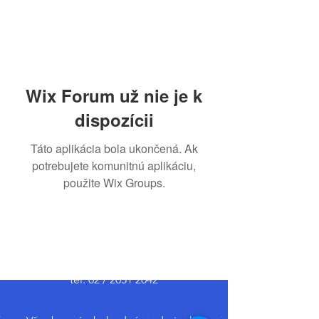
Wix Forum už nie je k
dispozícii
Táto aplikácia bola ukončená. Ak
potrebujete komunitnú aplikáciu,
použite Wix Groups.
Hlavná 67, 900 42 Miloslavov
email:
recepcia@medipark.sk
tel: 02 /
2051 2042