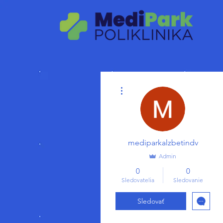
Ďalšie akcie
mediparkalzbetindv
Admin
0
0
Sledovatelia
Sledovanie
Sledovať