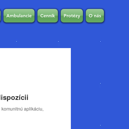
Ambulancie
Cenník
Protézy
O nás
ispozícii
 komunitnú aplikáciu,